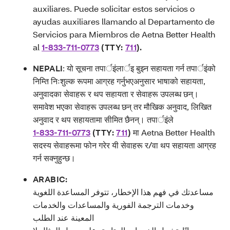
auxiliares. Puede solicitar estos servicios o
ayudas auxiliares llamando al Departamento de
Servicios para Miembros de Aetna Better Health
al
1-833-711-0773
(TTY:
711
).
NEPALI
:
यो सूचना तपार्इंलार्इ बुझ्न सहायता गर्न तपार्इंको
निम्ति निःशुल्क रूपमा आग्रह गर्नुभएअनुसार भाषाको सहायता,
अनुवादका सेवाहरू र थप सहायता र सेवाहरू उपलब्ध छन्।
समावेश भएका सेवाहरू उपलब्ध छन् तर मौखिक अनुवाद, लिखित
अनुवाद र थप सहायतामा सीमित छैनन्। तपार्इंले
1-833-711-0773
(TTY:
711
)
मा Aetna Better Health
सदस्य सेवाहरूमा फोन गरेर यी सेवाहरू र/वा थप सहायता आग्रह
गर्न सक्नुहुन्छ।
ARABIC:
مساعدتك في فهم هذا الإخطار، تتوفر المساعدة اللغوية
وخدمات الترجمة الفورية والمساعدات والخدمات
المعينة عند الطلب