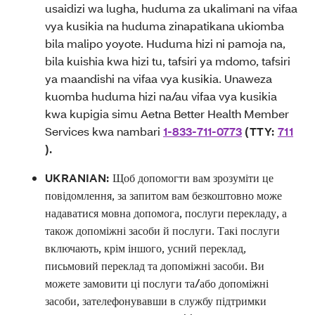
usaidizi wa lugha, huduma za ukalimani na vifaa
vya kusikia na huduma zinapatikana ukiomba
bila malipo yoyote. Huduma hizi ni pamoja na,
bila kuishia kwa hizi tu, tafsiri ya mdomo, tafsiri
ya maandishi na vifaa vya kusikia. Unaweza
kuomba huduma hizi na/au vifaa vya kusikia
kwa kupigia simu Aetna Better Health Member
Services kwa nambari
1-833-711-0773
(TTY:
711
).
UKRANIAN:
Щоб допомогти вам зрозуміти це
повідомлення, за запитом вам безкоштовно може
надаватися мовна допомога, послуги перекладу, а
також допоміжні засоби й послуги. Такі послуги
включають, крім іншого, усний переклад,
письмовий переклад та допоміжні засоби. Ви
можете замовити ці послуги та/або допоміжні
засоби, зателефонувавши в службу підтримки