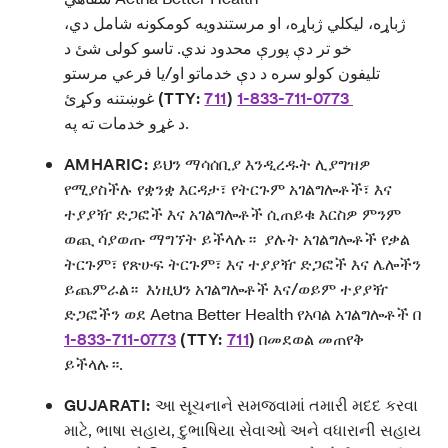
ژباړه، لیکلي ژباړه، او مرستندویه کومکونه شامل دي،
خو تر دې پورې محدود ندي. تاسو کولی شئ د
تلیفون کولو سره د دې خدماتو او/یا فرعي مرستو
غوښتنه وکړئ
(TTY:
711
)
1-833-711-0773
د غړو خدمات ته په.
AMHARIC:
ይህን ማሳሰቢያ እንዲረዱት ሊያግዝዎ
የሚያስችሉ የቋንቋ እርዳታ፣ የትርጉም አገልግሎቶች፣ እና
ተያያዥ ድጋፎች እና አገልግሎቶች ሲጠይቁ እርስዎ ምንም
ወጪ ሳያወጡ ማግኘት ይችላሉ። ያሉት አገልግሎቶች የቃል
ትርጉም፣ የጽሁፍ ትርጉም፣ እና ተያያዥ ድጋፎች እና ሌሎችን
ይጨምራል። እነዚህን አገልግሎቶች እና/ወይም ተያያዥ
ድጋፎችን ወደ Aetna Better Health የአባል አገልግሎቶች በ
1-833-711-0773
(TTY:
711
)
በመደወል መጠየቅ
ይችላሉ።.
GUJARATI:
આ સૂચનાને સમજવામાં તમારી મદદ કરવા
માટે, ભાષા સહાય, દુભાષિયા સેવાઓ અને વધારાની સહાય