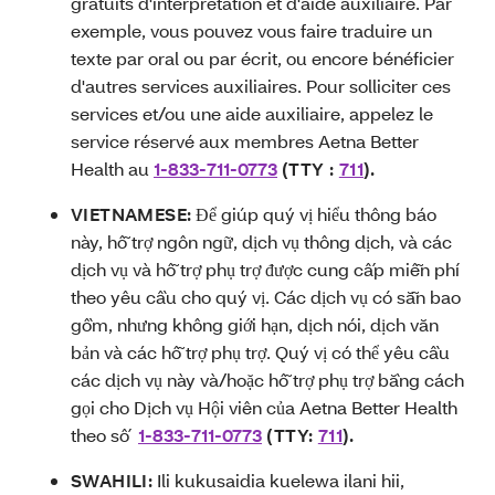
gratuits d'interprétation et d'aide auxiliaire. Par
exemple, vous pouvez vous faire traduire un
texte par oral ou par écrit, ou encore bénéficier
d'autres services auxiliaires. Pour solliciter ces
services et/ou une aide auxiliaire, appelez le
service réservé aux membres Aetna Better
Health au
1-833-711-0773
(TTY :
711
).
VIETNAMESE:
Để giúp quý vị hiểu thông báo
này, hỗ trợ ngôn ngữ, dịch vụ thông dịch, và các
dịch vụ và hỗ trợ phụ trợ được cung cấp miễn phí
theo yêu cầu cho quý vị. Các dịch vụ có sẵn bao
gồm, nhưng không giới hạn, dịch nói, dịch văn
bản và các hỗ trợ phụ trợ. Quý vị có thể yêu cầu
các dịch vụ này và/hoặc hỗ trợ phụ trợ bằng cách
gọi cho Dịch vụ Hội viên của Aetna Better Health
theo số
1-833-711-0773
(TTY:
711
).
SWAHILI:
Ili kukusaidia kuelewa ilani hii,