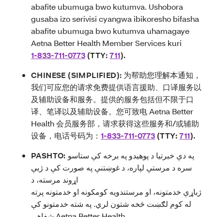
abafite ubumuga bwo kutumva. Ushobora
gusaba izo serivisi cyangwa ibikoresho bifasha
abafite ubumuga bwo kutumva uhamagaye
Aetna Better Health Member Services kuri
1-833-711-0773
(TTY:
711
).
CHINESE (SIMPLIFIED):
为帮助您理解本通知，
我们可应您的请求免费提供语言援助、口译服务以
及辅助设备和服务。提供的服务包括但不限于口
译、笔译以及辅助设备。您可致电 Aetna Better
Health 会员服务部，请求获得这些服务和/或辅助
设备，电话号码为：
1-833-711-0773
(TTY:
711
).
PASHTO:
په دې خبرتیا د پوهیدو په برخه کې ستاسو
سره د مرستې لپاره، د غوښتنې په صورت کې د ژبې
اړوند مرسته، د
ژباړې خدمتونه، او مرستندویه کومکونه او خدمتونه پرته
له کوم لګښت څخه شتون لري. په شته خدمتونو کې
شفاهي Aetna Better Health