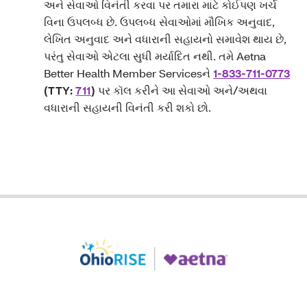
અને સેવાઓ વિનંતી કરવા પર તમારા માટે કોઈપણ ખર્ચ
વિના ઉપલબ્ધ છે. ઉપલબ્ધ સેવાઓમાં મૌખિક અનુવાદ,
લેખિત અનુવાદ અને વધારાની સહાયનો સમાવેશ થાય છે,
પરંતુ સેવાઓ એટલા સુધી મર્યાદિત નથી. તમે Aetna
Better Health Member Servicesને
1-833-711-0773
(TTY:
711
)
પર કૉલ કરીને આ સેવાઓ અને/અથવા
વધારાની સહાયની વિનંતી કરી શકો છો.