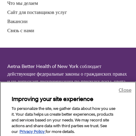
Что мы делаем
Сайт для поставщиков услуг
Вакансии
Связь с нами
Aetna Better Health of New York соблюдает
действующие федеральные законы о гражданских правах
и не допускает дискриминации по признаку расы, цвета
кожи, национального происхождения, возраста,
Close
инвалидности или пола.
Improving your site experience
To personalize the site, we gather data about how you use
© Aetna Better Health of New York, 2026. Все права
it. Your data helps us create better experiences, products
защищены.
and services based on your needs. We may record site
actions and share data with third parties we trust. See
our
Privacy Policy
for more details.