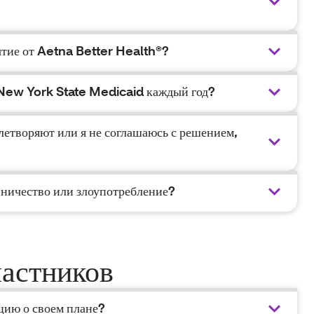
ытие от Aetna Better Health®?
 New York State Medicaid каждый год?
влетворяют или я не соглашаюсь с решением,
нничество или злоупотребление?
астников
цию о своем плане?