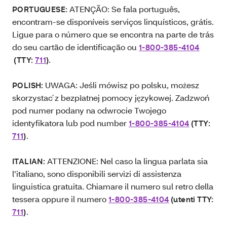
ATENÇÃO: Se fala português,
PORTUGUESE:
encontram-se disponíveis serviços linquísticos, grátis.
Ligue para o número que se encontra na parte de trás
do seu cartão de identificação ou
1-800-385-4104
.
(TTY:
711
)
UWAGA: Jeśli mówisz po polsku, możesz
POLISH:
skorzystać z bezpłatnej pomocy językowej. Zadzwoń
pod numer podany na odwrocie Twojego
identyfikatora lub pod number
1-800-385-4104
(TTY:
.
711
)
ATTENZIONE: Nel caso la lingua parlata sia
ITALIAN:
l’italiano, sono disponibili servizi di assistenza
linguistica gratuita. Chiamare il numero sul retro della
tessera oppure il numero
1-800-385-4104
(utenti TTY:
.
711
)