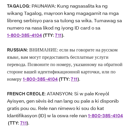
PAUNAWA: Kung nagsasalita ka ng
TAGALOG:
wikang Tagalog, mayroon kang magagamit na mga
libreng serbisyo para sa tulong sa wika. Tumawag sa
numero na nasa likod ng iyong ID card o sa
.
1-800-385-4104
(TTY:
711
)
ВНИМАНИЕ: если вы говорите на русском
RUSSIAN:
языке, вам могут предоставить бесплатные услуги
перевода. Позвоните по номеру, указанному на обратной
стороне вашей идентификационной карточки, или по
номеру
.
1-800-385-4104
(TTY:
711
)
ATANSYON: Si w pale Kreyòl
FRENCH CREOLE:
Ayisyen, gen sèvis èd nan lang ou pale a ki disponib
gratis pou ou. Rele nan nimewo ki sou do kat
Idantifikasyon (ID) w la oswa rele nan
1-800-385-4104
.
(TTY:
711
)