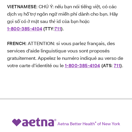
CHÚ Ý: nếu bạn nói tiếng việt, có các
VIETNAMESE:
dịch vụ hỗ trợ ngôn ngữ miễn phí dành cho bạn. Hãy
gọi số có ở mặt sau thẻ id của bạn hoặc
.
1-800-385-4104
(TTY:
711
)
ATTENTION: si vous parlez français, des
FRENCH:
services d’aide linguistique vous sont proposés
gratuitement. Appelez le numéro indiqué au verso de
votre carte d’identité ou le
.
1-800-385-4104
(ATS:
711
)
Aetna Better Health
®
of New York